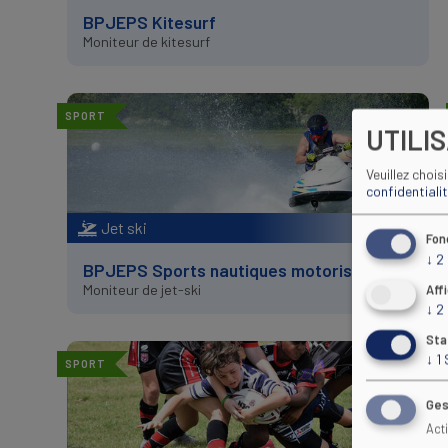
BPJEPS Kitesurf
Moniteur de kitesurf
SPORT
UTILI
Veuillez chois
confidentiali
Jet ski
Fon
↓
2
BPJEPS Sports nautiques motorisés
Moniteur de jet-ski
Aff
↓
2
Sta
↓
1
SPORT
Ges
Act