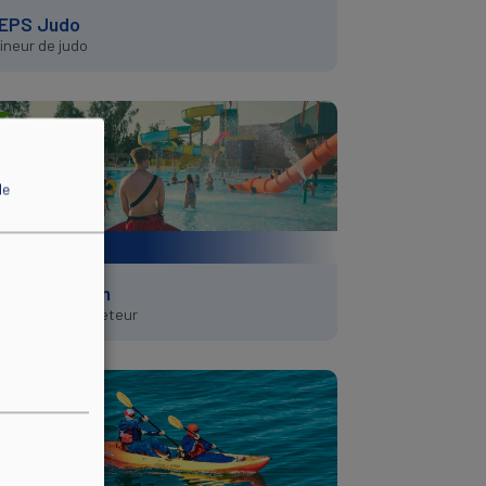
EPS Judo
ineur de judo
de
tation
EPS Natation
re-Nageur Sauveteur