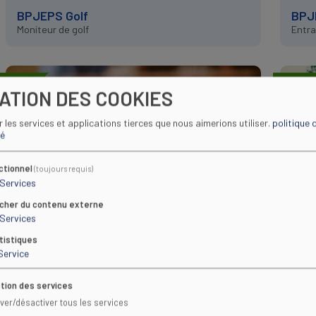
BPJEPS Golf
BPJ
Moniteur de golf
Entra
SPORT
SPORT
SATION DES COOKIES
ir les services et applications tierces que nous aimerions utiliser.
politique 
té
Tennis de table
Na
ctionnel
(toujours requis)
Services
BPJEPS Tennis de table
BPJ
Moniteur de tennis de table
Maît
icher du contenu externe
Services
tistiques
Service
SPORT
SPORT
tion des services
iver/désactiver tous les services