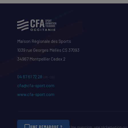
Maison Régionale des Sports
1039 rue Georges Méliès CS 37093
34967 Montpellier Cedex 2
04 67 61 72 28
(9h–13h)
cfa@cfa-sport.com
www.cfa-sport.com
UNE REMARQUE ?
Une question, une réclamation ou 