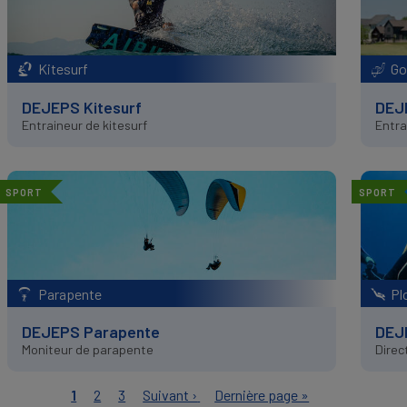
Kitesurf
Go
DEJEPS Kitesurf
DEJ
Entraineur de kitesurf
Entra
SPORT
SPORT
Parapente
Pl
DEJEPS Parapente
DEJ
Moniteur de parapente
Direc
Page
1
Page
2
Page
3
Page
Suivant ›
Dernière
Dernière page »