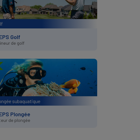
lf
EPS Golf
ineur de golf
ongée subaquatique
EPS Plongée
teur de plongée