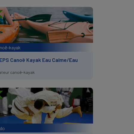
noë-kayak
EPS Canoë Kayak Eau Calme/Eau
ateur canoë-kayak
do