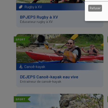
Rugby à XV
Refuser
BPJEPS Rugby à XV
Éducateur rugby à XV
SPORT
Canoë-kayak
DEJEPS Canoë-kayak eau vive
Entraineur de canoë-kayak
SPORT