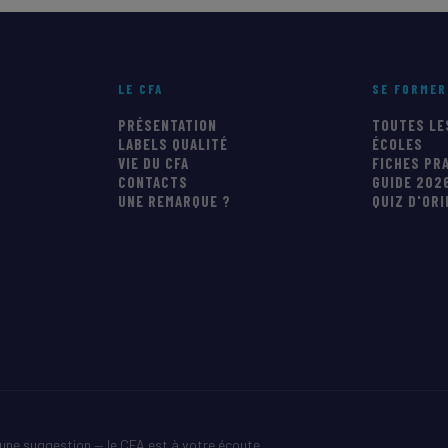
courante
suivante
page
LE CFA
SE FORMER
PRÉSENTATION
TOUTES LE
LABELS QUALITÉ
ÉCOLES
VIE DU CFA
FICHES PR
CONTACTS
GUIDE 202
UNE REMARQUE ?
QUIZ D'OR
une suggestion — le CFA est à votre écoute.