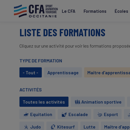
Aller
au
Le CFA
Formations
Écoles
contenu
principal
LISTE DES FORMATIONS
Cliquez sur une activité pour voir les formations propos
TYPE DE FORMATION
- Tout -
Apprentissage
Maître d'apprentiss
ACTIVITÉS
Toutes les activités
Animation sportive
Equitation
Escalade
Esport
Judo
Kitesurf
Lutte
Maître d'ap