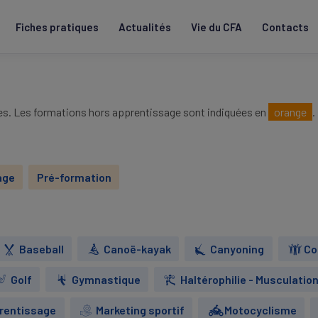
Fiches pratiques
Actualités
Vie du CFA
Contacts
ées. Les formations hors apprentissage sont indiquées en
orange
.
age
Pré-formation
Baseball
Canoë-kayak
Canyoning
Co
Golf
Gymnastique
Haltérophilie - Musculatio
prentissage
Marketing sportif
Motocyclisme