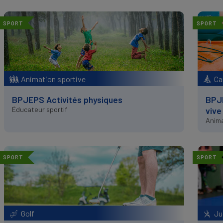
SPORT
SPORT
Animation sportive
Ca
BPJEPS Activités physiques
BPJ
Éducateur sportif
vive
Anim
SPORT
SPORT
Golf
Ju