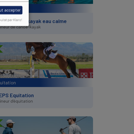
noë-kayak
ut accepter
EPS Canoë-kayak eau calme
ulsé par Klaro!
ineur de canoë-kayak
uitation
PS Equitation
ineur d'équitation