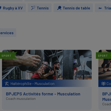
Rugby à XV
Tennis
Tennis de table
Tri
ervices
SPORT
SPORT
Haltérophilie - Musculation
Cou
BPJEPS Activités forme - Musculation
BPJE
Coach musculation
Musc
Coach