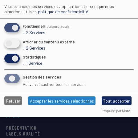
Veuillez choisir les services et applications tierces que nous
aimerions utiliser.
politique de confidentialité
Fonctionnel
(toujours requis)
↓
2
Services
Maison Régionale des Sports
Afficher du contenu externe
↓
2
Services
1039 rue Georges Méliès CS 37093
Statistiques
34967 Montpellier Cedex 2
↓
1
Service
Gestion des services
04 67 61 72 28
(9h–13h)
Activer/désactiver tous les services
cfa@cfa-sport.com
www.cfa-sport.com
Refuser
Accepter les services selectionnés
Tout accepter
Propulsé par Klaro!
LE CFA
PRÉSENTATION
LABELS QUALITÉ