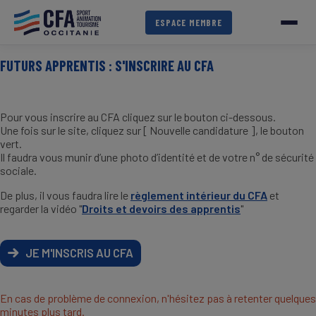
Aller
au
ESPACE MEMBRE
contenu
principal
FUTURS APPRENTIS : S'INSCRIRE AU CFA
Pour vous inscrire au CFA cliquez sur le bouton ci-dessous.
Une fois sur le site, cliquez sur [ Nouvelle candidature ], le bouton
vert.
Il faudra vous munir d’une photo d’identité et de votre n° de sécurité
sociale.
De plus, il vous faudra lire le
règlement intérieur du CFA
et
regarder la vidéo "
Droits et devoirs des apprentis
"
JE M'INSCRIS AU CFA
En cas de problème de connexion, n'hésitez pas à retenter quelques
minutes plus tard.