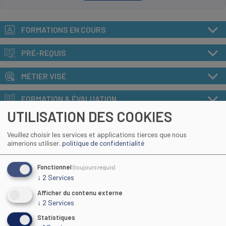
FORMATIONS EN COURS
PRÉ-REQUIS
MÉTIER VISÉ
FORMATION & ÉVALUATION
UTILISATION DES COOKIES
MÉTHODE DE CERTIFICATION
Veuillez choisir les services et applications tierces que nous
aimerions utiliser.
politique de confidentialité
SUITE ET DÉBOUCHÉS
Fonctionnel
ACCESSIBILITE HANDICAP
(toujours requis)
↓
2
Services
TARIF
Afficher du contenu externe
↓
2
Services
INDICATEURS GÉNÉRAUX CFA
Statistiques