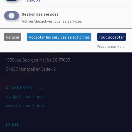
↓
1
Service
INDICATEURS DE LA FORMATION
Gestion des services
Activer/désactiver tous les services
Refuser
Accepter les services selectionnés
Tout accepter
Propulsé par Klaro!
Maison Régionale des Sports
1039 rue Georges Méliès CS 37093
34967 Montpellier Cedex 2
04 67 61 72 28
(9h–13h)
cfa@cfa-sport.com
www.cfa-sport.com
LE CFA