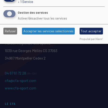
↓
1
Service
INDICATEURS DE LA FORMATION
Gestion des services
Activer/désactiver tous les services
Refuser
Accepter les services selectionnés
Tout accepter
Propulsé par Klaro!
Maison Régionale des Sports
1039 rue Georges Méliès CS 37093
34967 Montpellier Cedex 2
04 67 61 72 28
(9h–13h)
cfa@cfa-sport.com
www.cfa-sport.com
LE CFA