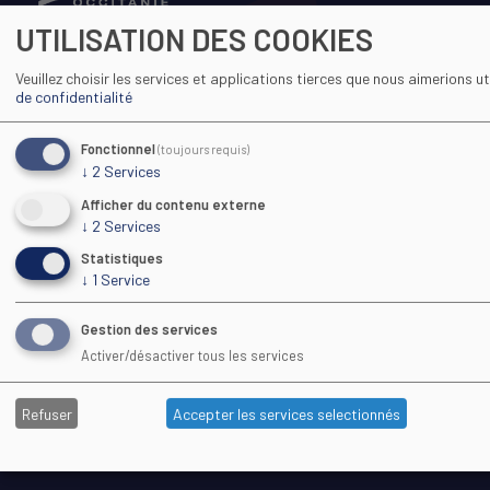
UTILISATION DES COOKIES
Maison Régionale des Sports
Veuillez choisir les services et applications tierces que nous aimerions uti
1039 rue Georges Méliès CS 37093
de confidentialité
34967 Montpellier Cedex 2
Fonctionnel
(toujours requis)
↓
2
Services
04 67 61 72 28
(9h–13h)
Afficher du contenu externe
cfa@cfa-sport.com
↓
2
Services
www.cfa-sport.com
Statistiques
↓
1
Service
LE CFA
Gestion des services
Activer/désactiver tous les services
PRÉSENTATION
LABELS QUALITÉ
VIE DU CFA
Refuser
Accepter les services selectionnés
CONTACTS
UNE REMARQUE ?