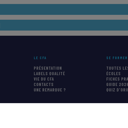
N
LE CFA
SE FORMER
PRÉSENTATION
TOUTES LE
LABELS QUALITÉ
ÉCOLES
VIE DU CFA
FICHES PR
CONTACTS
GUIDE 202
UNE REMARQUE ?
QUIZ D'OR