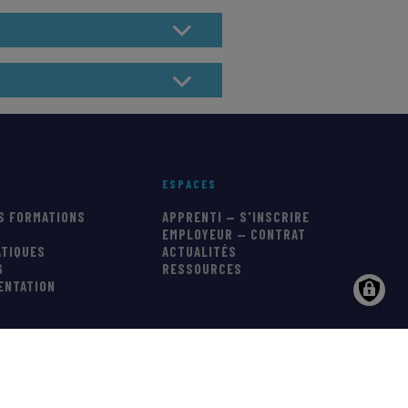
ESPACES
S FORMATIONS
APPRENTI — S'INSCRIRE
EMPLOYEUR — CONTRAT
ATIQUES
ACTUALITÉS
6
RESSOURCES
IENTATION