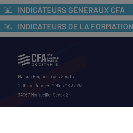
INDICATEURS GÉNÉRAUX CFA
INDICATEURS DE LA FORMATIO
Maison Régionale des Sports
1039 rue Georges Méliès CS 37093
34967 Montpellier Cedex 2
04 67 61 72 28
(9h–13h)
cfa@cfa-sport.com
www.cfa-sport.com