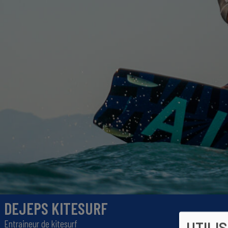
DEJEPS KITESURF
Entraineur de kitesurf
UTILI