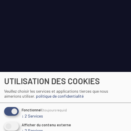
UTILISATION DES COOKIES
Veuillez choisir les services et applications tierces que nous
aimerions utiliser.
politique de confidentialité
Fonctionnel
(toujours requis)
↓
2
Services
Afficher du contenu externe
↓
2
Services