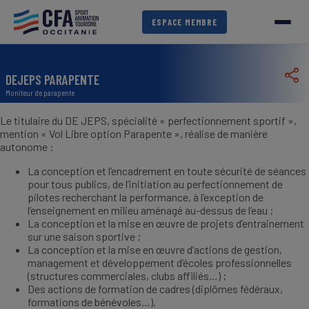
Aller
au
ESPACE MEMBRE
contenu
principal
DEJEPS PARAPENTE
Moniteur de parapente
Le titulaire du DE JEPS, spécialité « perfectionnement sportif »,
mention « Vol Libre option Parapente », réalise de manière
autonome :
La conception et l’encadrement en toute sécurité de séances
pour tous publics, de l’initiation au perfectionnement de
pilotes recherchant la performance, à l’exception de
l’enseignement en milieu aménagé au-dessus de l’eau ;
La conception et la mise en œuvre de projets d’entrainement
sur une saison sportive ;
La conception et la mise en œuvre d’actions de gestion,
management et développement d’écoles professionnelles
(structures commerciales, clubs affiliés…) ;
Des actions de formation de cadres (diplômes fédéraux,
formations de bénévoles…).