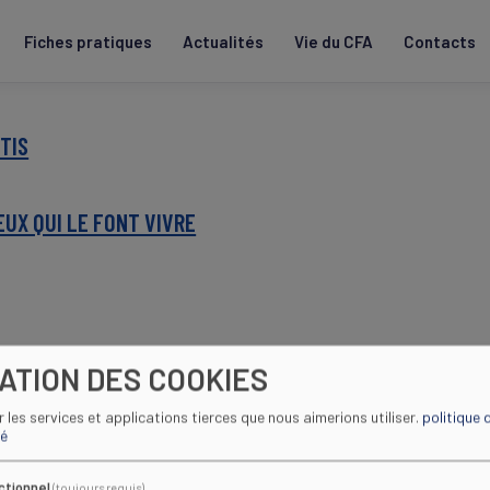
Fiches pratiques
Actualités
Vie du CFA
Contacts
TIS
EUX QUI LE FONT VIVRE
SATION DES COOKIES
EURS
ir les services et applications tierces que nous aimerions utiliser.
politique 
té
ctionnel
(toujours requis)