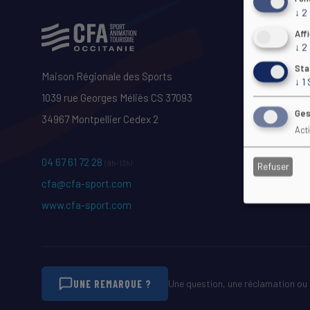
↓
2
Aff
↓
2
Sta
Maison Régionale des Sports
↓
1
1039 rue Georges Méliès CS 37093
Ges
34967 Montpellier Cedex 2
Act
04 67 61 72 28
(9h–13h)
Refuser
cfa@cfa-sport.com
www.cfa-sport.com
UNE REMARQUE ?
Une question, une réclamation ou 