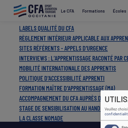
Aller
au
Le CFA
Formations
Écoles
contenu
principal
LABELS QUALITÉ DU CFA
RÈGLEMENT INTÉRIEUR APPLICABLE AUX APPREN
SITES RÉFÉRENTS - APPELS D'URGENCE
INTERVIEWS : L’APPRENTISSAGE RACONTÉ PAR C
MOBILITÉ INTERNATIONALE DES APPRENTIS
POLITIQUE D'ACCESSIBILITÉ APPRENTI
FORMATION MAÎTRE D'APPRENTISSAGE (MA)
UTILI
ACCOMPAGNEMENT DU CFA AUPRÈS DES EMPLOY
STAGE DE SENSIBILISATION AU HANDICAP
Veuillez chois
confidentiali
LA CLASSE NOMADE
Fon