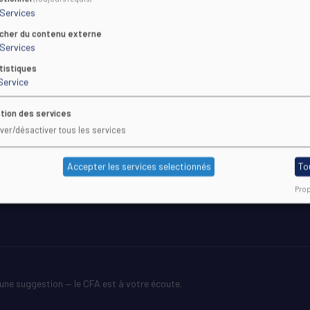
Services
icher du contenu externe
LE CFA
SE FORMER
Services
PRÉSENTATION
TOUTES LE
tistiques
LABELS QUALITÉ
ÉCOLES
Service
VIE DU CFA
FICHES PR
CONTACTS
GUIDE 202
tion des services
UNE REMARQUE ?
QUIZ D'OR
iver/désactiver tous les services
Accepter les services selectionnés
To
Prop
une suggestion — le CFA est à votre écoute.