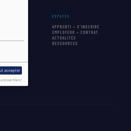
ESPACES
S FORMATIONS
APPRENTI — S'INSCRIRE
EMPLOYEUR — CONTRAT
ATIQUES
ACTUALITÉS
6
RESSOURCES
IENTATION
ut accepter
ulsé par Klaro!