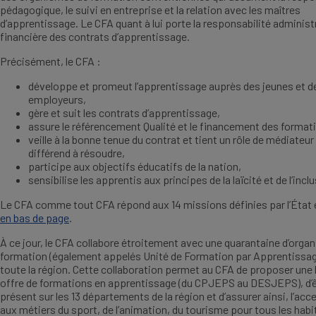
pédagogique, le suivi en entreprise et la relation avec les maîtres
d’apprentissage. Le CFA quant à lui porte la responsabilité administ
financière des contrats d’apprentissage.
Précisément, le CFA :
développe et promeut l’apprentissage auprès des jeunes et d
employeurs,
gère et suit les contrats d’apprentissage,
assure le référencement Qualité et le financement des format
veille à la bonne tenue du contrat et tient un rôle de médiateur
différend à résoudre,
participe aux objectifs éducatifs de la nation,
sensibilise les apprentis aux principes de la laïcité et de l’incl
Le CFA comme tout CFA répond aux 14 missions définies par l’État
en bas de page
.
À ce jour, le CFA collabore étroitement avec une quarantaine d’orga
formation (également appelés Unité de Formation par Apprentissag
toute la région. Cette collaboration permet au CFA de proposer une 
offre de formations en apprentissage (du CPJEPS au DESJEPS), d’ê
présent sur les 13 départements de la région et d’assurer ainsi, l’acce
aux métiers du sport, de l’animation, du tourisme pour tous les hab