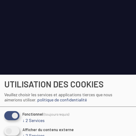
UTILISATION DES COOKIES
Veuillez choisir les services et applications tierces que nous
aimerions utiliser.
politique de confidentialité
Fonctionnel
(toujours requis)
↓
2
Services
Afficher du contenu externe
↓
2
Services