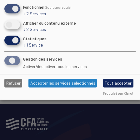
Fonctionnel
(toujours requis)
↓
2
Services
Afficher du contenu externe
↓
2
Services
Statistiques
↓
1
Service
Gestion des services
Activer/désactiver tous les services
Refuser
Accepter les services selectionnés
Tout accepter
JE VEUX ME FORMER
Propulsé par Klaro!