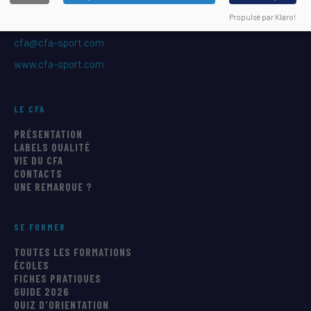
Propulsé par Klaro!
04 67 61 72 28
(9h–13h)
cfa@cfa-sport.com
www.cfa-sport.com
LE CFA
PRÉSENTATION
LABELS QUALITÉ
VIE DU CFA
CONTACTS
UNE REMARQUE ?
SE FORMER
TOUTES LES FORMATIONS
ÉCOLES
FICHES PRATIQUES
GUIDE 2026
QUIZ D'ORIENTATION