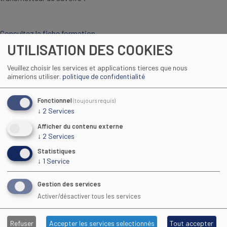
Consultez la fiche formation
UTILISATION DES COOKIES
INSCRIPTION
Veuillez choisir les services et applications tierces que nous
aimerions utiliser.
politique de confidentialité
POUR PLUS D'INFORMATIONS :
Cathy TRIBOT - Formatrice
ctribot@cfa-sport.com
Fonctionnel
(toujours requis)
06 46 42 23 05
↓
2
Services
Afficher du contenu externe
↓
2
Services
Statistiques
↓
1
Service
Maison Régionale des Sports
Gestion des services
1039 rue Georges Méliès CS 37093
Activer/désactiver tous les services
34967 Montpellier Cedex 2
Refuser
Accepter les services selectionnés
Tout accepter