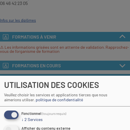
06 46 42 23 05
Infos sur les diplômes
FORMATIONS À VENIR
⚠ Les informations grisées sont en attente de validation. Rapprochez-
vous de l’organisme de formation
FORMATIONS EN COURS
OBJECTIFS
UTILISATION DES COOKIES
CONTENUS DE FORMATION
Veuillez choisir les services et applications tierces que nous
aimerions utiliser.
politique de confidentialité
MÉTHODE D'ÉVALUATION
Fonctionnel
(toujours requis)
SUITE ET DÉBOUCHÉS
↓
2
Services
Afficher du contenu externe