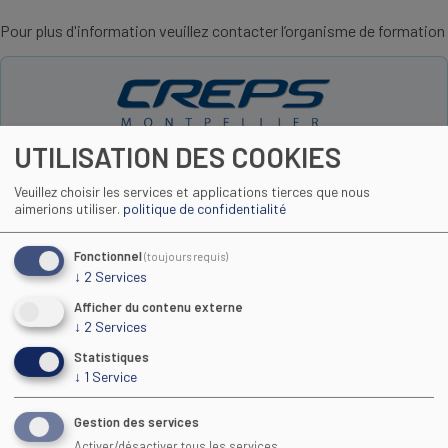
Pour plus d'information veuillez contacter l’organisme de formation
UTILISATION DES COOKIES
formation@creps-montpellier.sports.gouv.fr
http://www.creps-montpellier.org
Veuillez choisir les services et applications tierces que nous
04 67 61 05 22
aimerions utiliser.
politique de confidentialité
Fonctionnel
(toujours requis)
↓
2
Services
Toutes les formations
Afficher du contenu externe
↓
2
Services
Statistiques
↓
1
Service
Gestion des services
Activer/désactiver tous les services