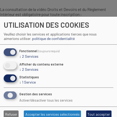
La consultation de la vidéo Droits et Devoirs et du Règlement
intérieur est obligatoire pour toute inscription :
UTILISATION DES COOKIES
Veuillez choisir les services et applications tierces que nous
aimerions utiliser.
politique de confidentialité
Fonctionnel
(toujours requis)
↓
2
Services
Afficher du contenu externe
↓
2
Services
Statistiques
↓
1
Service
Regarder la vidéo
Gestion des services
Activer/désactiver tous les services
Consulter le réglement intérieur du CFA :
Refuser
Accepter les services selectionnés
Tout accepter