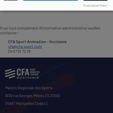
Règlement Intérieur applicable aux apprentis
DOCUMENT
Propulsé par Klaro!
Pour tout complément d’information administrative veuillez
contacter :
CFA Sport Animation - Occitanie
cfa@cfa-sport.com
04 67 61 72 28
Maison Régionale des Sports
1039 rue Georges Méliès CS 37093
34967 Montpellier Cedex 2