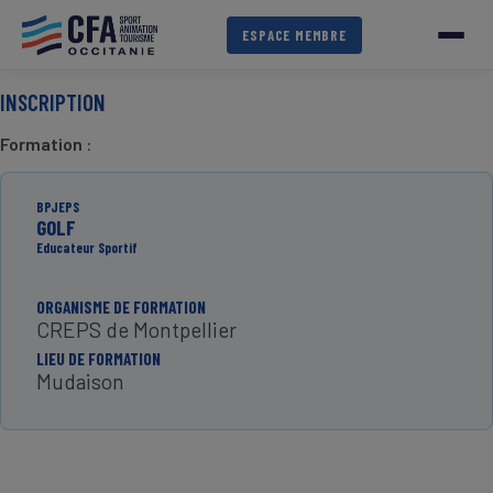
Aller
au
ESPACE MEMBRE
contenu
principal
INSCRIPTION
Formation
:
BPJEPS
GOLF
Educateur Sportif
ORGANISME DE FORMATION
CREPS de Montpellier
LIEU DE FORMATION
Mudaison