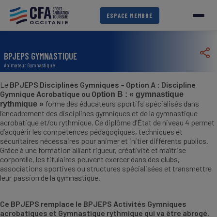
Aller
au
ESPACE MEMBRE
contenu
principal
BPJEPS GYMNASTIQUE
Animateur Gymnastique
Le
BPJEPS Disciplines Gymniques – Option A : Discipline
Gymnique Acrobatique ou
O
ption B : « gymnastique
forme des éducateurs sportifs spécialisés dans
rythmique »
l’encadrement des disciplines gymniques et de la gymnastique
acrobatique et/ou rythmique. Ce diplôme d’État de niveau 4 permet
d’acquérir les compétences pédagogiques, techniques et
sécuritaires nécessaires pour animer et initier différents publics.
Grâce à une formation alliant rigueur, créativité et maîtrise
corporelle, les titulaires peuvent exercer dans des clubs,
associations sportives ou structures spécialisées et transmettre
leur passion de la gymnastique.
Ce BPJEPS remplace le BPJEPS Activités Gymniques
acrobatiques et Gymnastique rythmique qui va être abrogé.