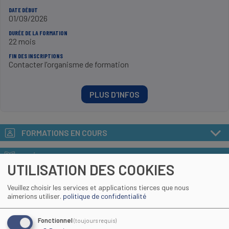
DATE DÉBUT
01/09/2026
DURÉE DE LA FORMATION
22 mois
FIN DES INSCRIPTIONS
Contacter l'organisme de formation
PLUS D'INFOS
FORMATIONS EN COURS
PRÉ-REQUIS
UTILISATION DES COOKIES
MÉTIER VISÉ
Veuillez choisir les services et applications tierces que nous
aimerions utiliser.
politique de confidentialité
OBJECTIFS ET CONTENUS DE FORMATION
Fonctionnel
(toujours requis)
MODALITÉS DE CERTIFICATION