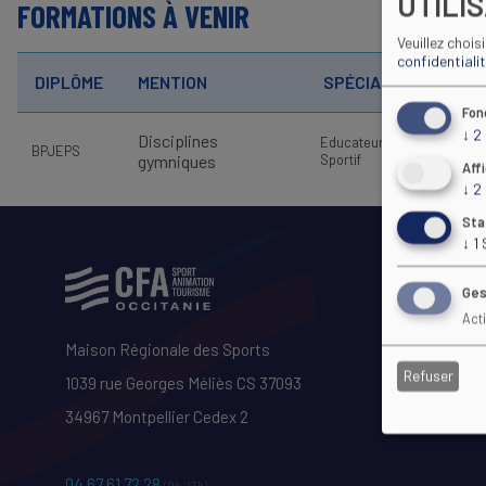
UTILI
FORMATIONS À VENIR
Veuillez chois
confidentiali
LIE
DIPLÔME
MENTION
SPÉCIALITÉ
FOR
Fon
↓
2
Disciplines
Educateur
Colo
BPJEPS
gymniques
Sportif
Aff
↓
2
Sta
↓
1
Ges
Act
Maison Régionale des Sports
Refuser
1039 rue Georges Méliès CS 37093
34967 Montpellier Cedex 2
04 67 61 72 28
(9h–13h)