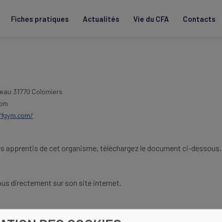
Fiches pratiques
Actualités
Vie du CFA
Contacts
neau
31770 Colomiers
com
ffgym.com/
es apprentis de cet organisme, téléchargez le document ci-dessous.
us directement sur son site internet.