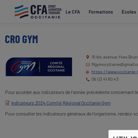
Aller
au
Le CFA
Formations
Écoles
contenu
principal
CRO GYM
10 bis avenue Yves Bru
ffgymoccitanie@gmail.
https://www.occitanie-
06 02 41 60 43
Pour accéder aux indicateurs de l'année précédente concernant l
Indicateurs 2024 Comité Régional Occitanie Gym
DOCUMENT
Pour consulter les indicateurs généraux de l'organisme, rendez-vo