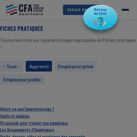
Aller
au
Retour
ESPACE MEMBRE
au Quiz
contenu
principal
FICHES PRATIQUES
Toutes les infos sur l’apprentissage regroupées en fiches pratiques
:
- Tout -
Apprenti
Employeur privé
Employeur public
Qu’est-ce que l’apprentissage ?
Coûts et salaires
10 conseils pour trouver son employeur
Les Groupements d'Employeurs
Droits, devoirs, aides et avantages des apprentis