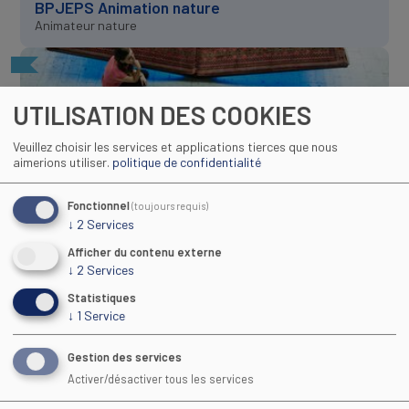
BPJEPS Animation nature
Animateur nature
UTILISATION DES COOKIES
Veuillez choisir les services et applications tierces que nous
aimerions utiliser.
politique de confidentialité
Z_BP AS
Fonctionnel
Animateur social
(toujours requis)
↓
2
Services
BPJEPS AS - Animation sociale
Afficher du contenu externe
↓
2
Services
Statistiques
↓
1
Service
Gestion des services
Maison Régionale des Sports
Activer/désactiver tous les services
1039 rue Georges Méliès CS 37093