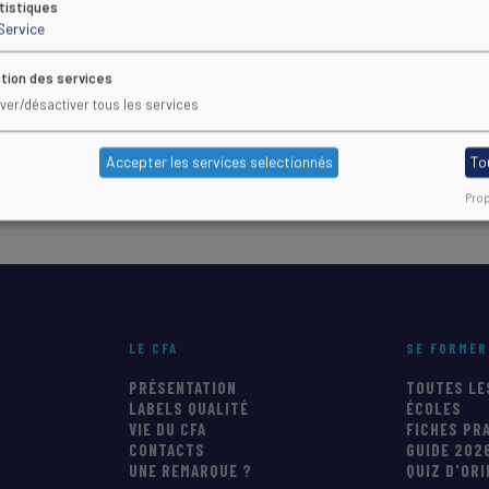
tistiques
Service
e.sports.gouv.fr
use.sports.gouv.fr/
tion des services
iver/désactiver tous les services
Accepter les services selectionnés
To
Prop
LE CFA
SE FORMER
PRÉSENTATION
TOUTES LE
LABELS QUALITÉ
ÉCOLES
VIE DU CFA
FICHES PR
CONTACTS
GUIDE 202
UNE REMARQUE ?
QUIZ D'OR