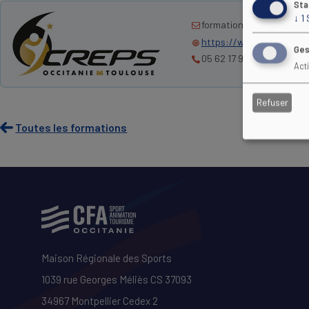
Sta
↓
1
formation@creps-toulous
https://www.creps-toulo
Ges
05 62 17 90 00
Act
Refuser
Toutes les formations
Maison Régionale des Sports
1039 rue Georges Méliès CS 37093
34967 Montpellier Cedex 2