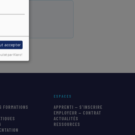
ut accepter
ulsé par Klaro!
ESPACES
S FORMATIONS
APPRENTI — S'INSCRIRE
EMPLOYEUR — CONTRAT
ATIQUES
ACTUALITÉS
6
RESSOURCES
IENTATION