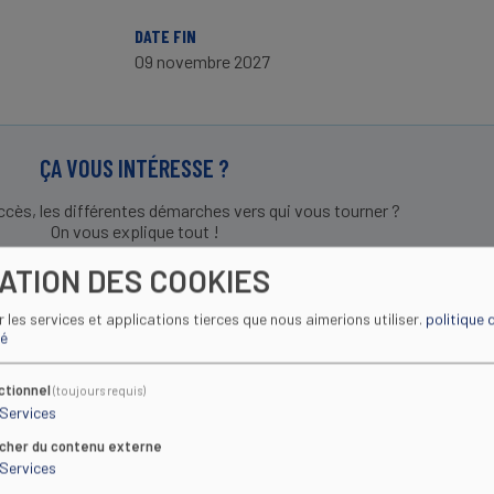
DATE FIN
09 novembre 2027
ÇA VOUS INTÉRESSE ?
ccès, les différentes démarches vers qui vous tourner ?
On vous explique tout !
SATION DES COOKIES
INSCRIPTIONS
ir les services et applications tierces que nous aimerions utiliser.
politique 
té
ctionnel
(toujours requis)
Services
icher du contenu externe
Services