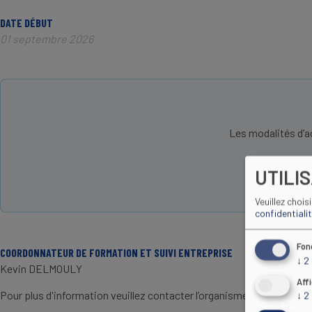
DATE DÉBUT
01 septembre 2026
Les modalités d’a
UTILI
Veuillez chois
confidentiali
Fon
COORDONNATEUR DE FORMATION ET SUIVI ENTREPRISE
↓
2
Kevin DELMOULY
Aff
Pour plus d'information veuillez contacter l’organisme de formation
↓
2