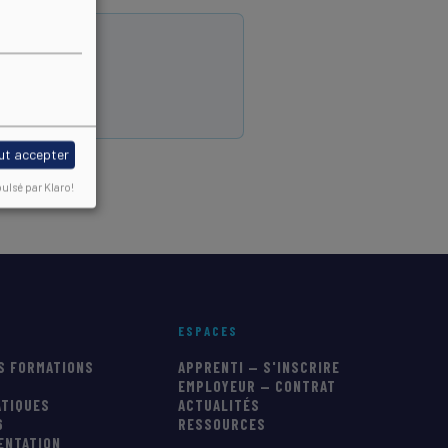
ut accepter
ulsé par Klaro!
ESPACES
S FORMATIONS
APPRENTI — S'INSCRIRE
EMPLOYEUR — CONTRAT
ATIQUES
ACTUALITÉS
6
RESSOURCES
IENTATION