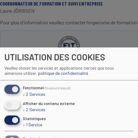
COORDONNATEUR DE FORMATION ET SUIVI ENTREPRISE
Laura JÖRISSEN
Pour plus d'information veuillez contacter l’organisme de formation
UTILISATION DES COOKIES
contact@fit-university.fr
Veuillez choisir les services et applications tierces que nous
aimerions utiliser.
politique de confidentialité
http://www.fit-university.fr
07 49 44 09 53
Fonctionnel
(toujours requis)
↓
2
Services
Afficher du contenu externe
Toutes les formations
↓
2
Services
Statistiques
↓
1
Service