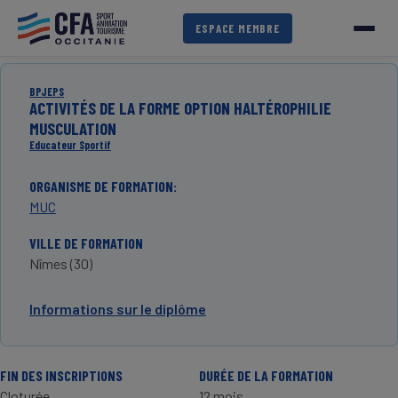
Aller
au
ESPACE MEMBRE
contenu
principal
BPJEPS
ACTIVITÉS DE LA FORME OPTION HALTÉROPHILIE
MUSCULATION
Educateur Sportif
ORGANISME DE FORMATION
MUC
VILLE DE FORMATION
Nîmes (30)
Informations sur le diplôme
FIN DES INSCRIPTIONS
DURÉE DE LA FORMATION
Cloturée
12 mois