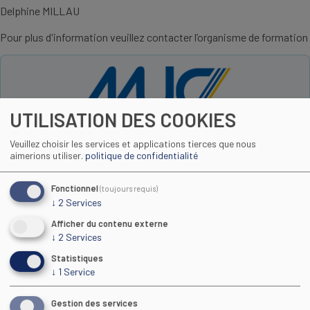
Delphine MILLAU
Pour plus d'information veuillez contacter l’organisme de formation
UTILISATION DES COOKIES
formation@mucomnisports.fr
Veuillez choisir les services et applications tierces que nous
http://www.mucformation.fr
aimerions utiliser.
politique de confidentialité
04 99 58 80 41
Fonctionnel
(toujours requis)
↓
2
Services
Afficher du contenu externe
Toutes les formations
↓
2
Services
Statistiques
↓
1
Service
Gestion des services