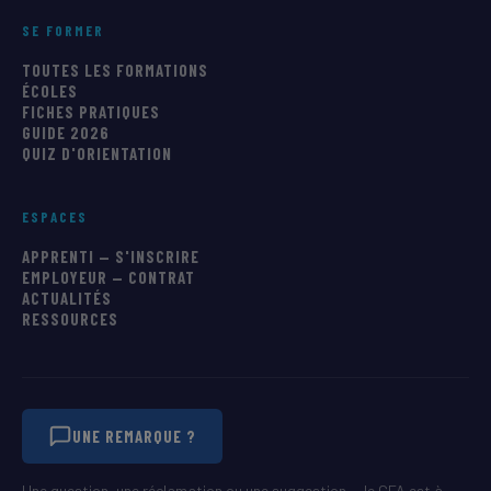
SE FORMER
TOUTES LES FORMATIONS
ÉCOLES
FICHES PRATIQUES
GUIDE 2026
QUIZ D'ORIENTATION
ESPACES
APPRENTI — S'INSCRIRE
EMPLOYEUR — CONTRAT
ACTUALITÉS
RESSOURCES
UNE REMARQUE ?
Une question, une réclamation ou une suggestion — le CFA est à