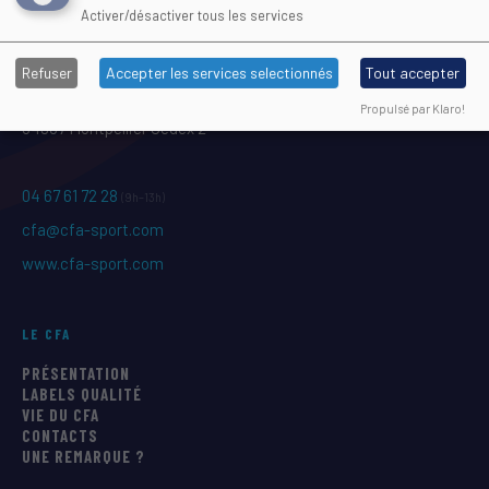
Activer/désactiver tous les services
Maison Régionale des Sports
Refuser
Accepter les services selectionnés
Tout accepter
1039 rue Georges Méliès CS 37093
Propulsé par Klaro!
34967 Montpellier Cedex 2
04 67 61 72 28
(9h–13h)
cfa@cfa-sport.com
www.cfa-sport.com
LE CFA
PRÉSENTATION
LABELS QUALITÉ
VIE DU CFA
CONTACTS
UNE REMARQUE ?