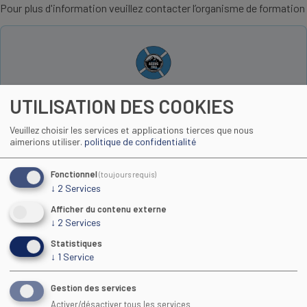
Pour plus d'information veuillez contacter l’organisme de formation
UTILISATION DES COOKIES
contact.ssvg@gmail.com
http://www.assvg.fr
Veuillez choisir les services et applications tierces que nous
06 76 64 86 76
aimerions utiliser.
politique de confidentialité
Fonctionnel
(toujours requis)
↓
2
Services
Toutes les formations
Afficher du contenu externe
↓
2
Services
Statistiques
↓
1
Service
Gestion des services
Activer/désactiver tous les services