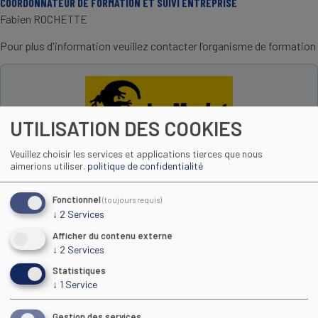
COORDONNATEUR DE FORMATION ET SUIVI ENTREPRISE
Fabien ROCHETTE
Pour plus d'information veuillez contacter l’organisme de formation
UTILISATION DES COOKIES
coralie.jaubert@lemerlet.asso.fr
Veuillez choisir les services et applications tierces que nous
http://www.lemerlet.asso.fr/
aimerions utiliser.
politique de confidentialité
07 87 17 07 31
Fonctionnel
(toujours requis)
↓
2
Services
Afficher du contenu externe
Toutes les formations
↓
2
Services
Statistiques
↓
1
Service
Gestion des services