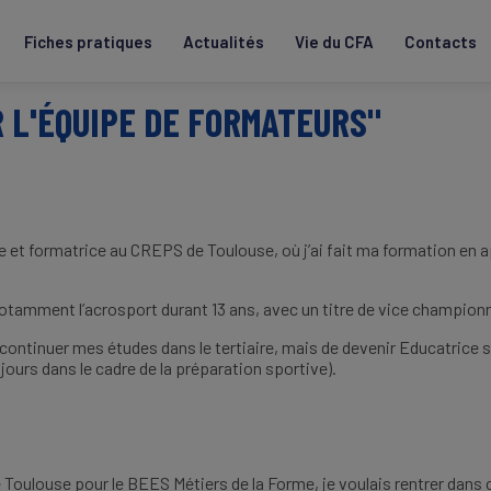
Fiches pratiques
Actualités
Vie du CFA
Contacts
R L'ÉQUIPE DE FORMATEURS"
tive et formatrice au CREPS de Toulouse, où j’ai fait ma formation en
 notamment l’acrosport durant 13 ans, avec un titre de vice champion
 continuer mes études dans le tertiaire, mais de devenir Educatrice 
jours dans le cadre de la préparation sportive).
 Toulouse pour le BEES Métiers de la Forme, je voulais rentrer dans