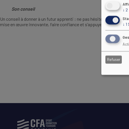
Aff
Son conseil
↓
2
Un conseil à donner à un futur apprenti : ne pas hésiter à mettre en
Sta
mise en œuvre innovante, faire confiance et s’appuyer sur l’équipe 
↓
1
Ges
Act
Refuser