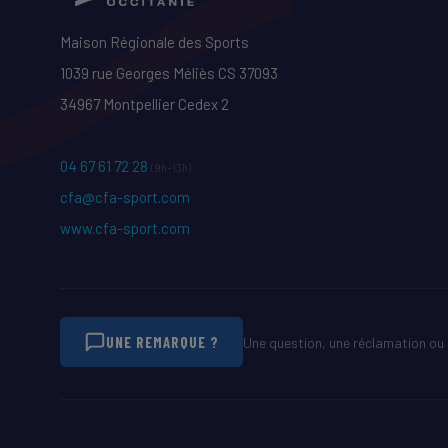
Maison Régionale des Sports
1039 rue Georges Méliès CS 37093
34967 Montpellier Cedex 2
04 67 61 72 28
(9h–13h)
cfa@cfa-sport.com
www.cfa-sport.com
UNE REMARQUE ?
Une question, une réclamation ou 