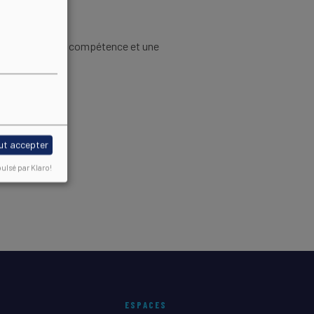
mélioration de sa compétence et une
ut accepter
ulsé par Klaro!
ESPACES