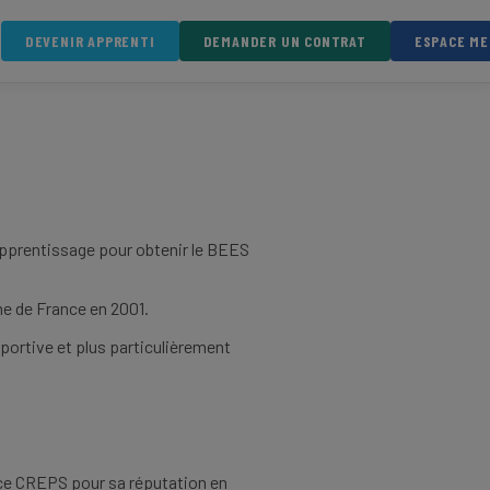
DEVENIR APPRENTI
DEMANDER UN CONTRAT
ESPACE M
 apprentissage pour obtenir le BEES
ne de France en 2001.
sportive et plus particulièrement
 ce CREPS pour sa réputation en