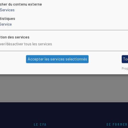
icher du contenu externe
Services
 pratique les outils construits en formation, ce qui va permettre l’a
tistiques
de formateurs
Service
tion des services
iver/désactiver tous les services
Accepter les services selectionnés
To
Prop
LE CFA
SE FORMER