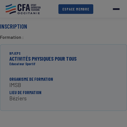
Aller
au
ESPACE MEMBRE
contenu
principal
INSCRIPTION
Formation
:
BPJEPS
ACTIVITÉS PHYSIQUES POUR TOUS
Educateur Sportif
ORGANISME DE FORMATION
IMSB
LIEU DE FORMATION
Béziers