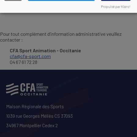
Règlement Intérieur applicable aux apprentis
DOCUMENT
Propulsé par Klaro!
Pour tout complément d’information administrative veuillez
contacter :
CFA Sport Animation - Occitanie
cfa@cfa-sport.com
04 67 61 72 28
Maison Régionale des Sports
1039 rue Georges Méliès CS 37093
34967 Montpellier Cedex 2