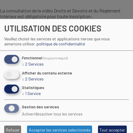
La consultation de la vidéo Droits et Devoirs et du Règlement
intérieur est obligatoire pour toute inscription :
UTILISATION DES COOKIES
Veuillez choisir les services et applications tierces que nous
aimerions utiliser.
politique de confidentialité
Fonctionnel
(toujours requis)
↓
2
Services
Afficher du contenu externe
↓
2
Services
Statistiques
↓
1
Service
Regarder la vidéo
Gestion des services
Activer/désactiver tous les services
Consulter le réglement intérieur du CFA :
Refuser
Accepter les services selectionnés
Tout accepter