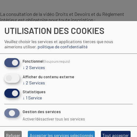
La consultation de la vidéo Droits et Devoirs et du Règlement
intérieur est obligatoire pour toute inscription :
UTILISATION DES COOKIES
Veuillez choisir les services et applications tierces que nous
aimerions utiliser.
politique de confidentialité
Fonctionnel
(toujours requis)
↓
2
Services
Afficher du contenu externe
↓
2
Services
Statistiques
↓
1
Service
Regarder la vidéo
Gestion des services
Activer/désactiver tous les services
Consulter le réglement intérieur du CFA :
Refuser
Accepter les services selectionnés
Tout accepter