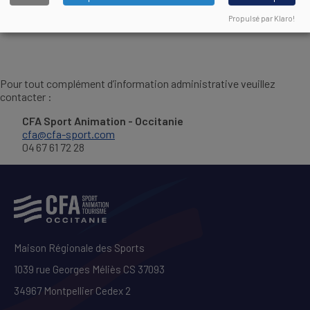
Règlement Intérieur applicable aux apprentis
DOCUMENT
Propulsé par Klaro!
Pour tout complément d’information administrative veuillez
contacter :
CFA Sport Animation - Occitanie
cfa@cfa-sport.com
04 67 61 72 28
Maison Régionale des Sports
1039 rue Georges Méliès CS 37093
34967 Montpellier Cedex 2