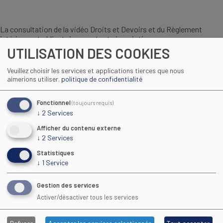
La consultation de la vidéo Droits et Devoirs et du Règlement
intérieur est obligatoire pour toute inscription :
UTILISATION DES COOKIES
Veuillez choisir les services et applications tierces que nous
aimerions utiliser.
politique de confidentialité
Fonctionnel
(toujours requis)
↓
2
Services
Afficher du contenu externe
↓
2
Services
Statistiques
↓
1
Service
Regarder la vidéo
Gestion des services
Activer/désactiver tous les services
Consulter le réglement intérieur du CFA :