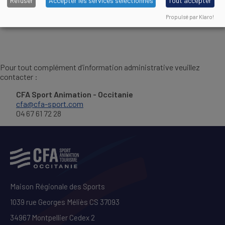
Refuser
Accepter les services selectionnés
Tout accepter
Règlement Intérieur applicable aux apprentis
DOCUMENT
Propulsé par Klaro!
Pour tout complément d’information administrative veuillez
contacter :
CFA Sport Animation - Occitanie
cfa@cfa-sport.com
04 67 61 72 28
Maison Régionale des Sports
1039 rue Georges Méliès CS 37093
34967 Montpellier Cedex 2