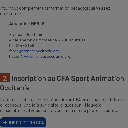
Pour tout complément d’information pédagogique veuillez
contacter :
Amandine MERLE
Francas Occitanie
4 rue Théron de Montaugé 31200 Toulouse
05 62 47 91 56
fopro@francasoccitanie.org
https://www.francasoccitanie.org/
2
Inscription au CFA Sport Animation
Occitanie
L’apprenti doit également s’inscrire au CFA en cliquant sur le bouton
ci-dessous. Une fois sur le site, cliquez sur « Nouvelle
candidature ». Il vous faudra vous munir d’une photo d’identité.
INSCRIPTION CFA