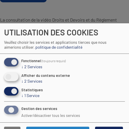
La consultation de la vidéo Droits et Devoirs et du Règlement
intérieur est obligatoire pour toute inscription :
UTILISATION DES COOKIES
Veuillez choisir les services et applications tierces que nous
aimerions utiliser.
politique de confidentialité
Fonctionnel
(toujours requis)
↓
2
Services
Afficher du contenu externe
↓
2
Services
Statistiques
↓
1
Service
Gestion des services
Regarder la vidéo
Activer/désactiver tous les services