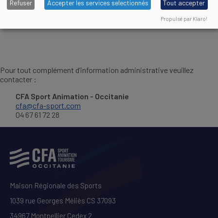
Consulter le réglement intérieur du CFA :
Refuser
Accepter les services selectionnés
Tout accepter
Règlement Intérieur applicable aux apprentis
Propulsé par Klaro!
DOCUMENT
Pour tout complément d’information administrative veuillez
contacter :
CFA Sport Animation - Occitanie
cfa@cfa-sport.com
04 67 61 72 28
Maison Régionale des Sports
1039 rue Georges Méliès CS 37093
34967 Montpellier Cedex 2