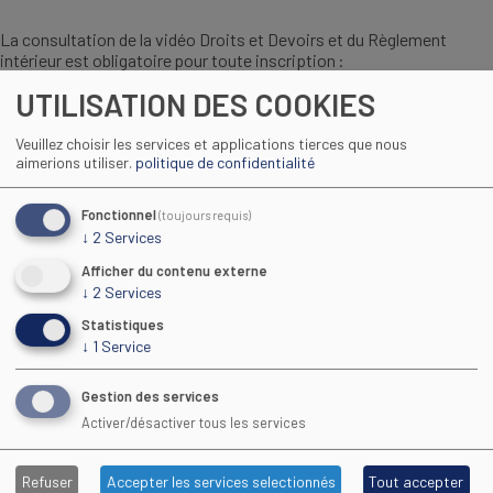
La consultation de la vidéo Droits et Devoirs et du Règlement
intérieur est obligatoire pour toute inscription :
UTILISATION DES COOKIES
Veuillez choisir les services et applications tierces que nous
aimerions utiliser.
politique de confidentialité
Fonctionnel
(toujours requis)
↓
2
Services
Afficher du contenu externe
↓
2
Services
Statistiques
↓
1
Service
Regarder la vidéo
Gestion des services
Activer/désactiver tous les services
Consulter le réglement intérieur du CFA :
Refuser
Accepter les services selectionnés
Tout accepter