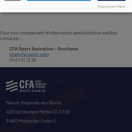
Règlement Intérieur applicable aux apprentis
DOCUMENT
Propulsé par Klaro!
Pour tout complément d’information administrative veuillez
contacter :
CFA Sport Animation - Occitanie
cfa@cfa-sport.com
04 67 61 72 28
Maison Régionale des Sports
1039 rue Georges Méliès CS 37093
34967 Montpellier Cedex 2