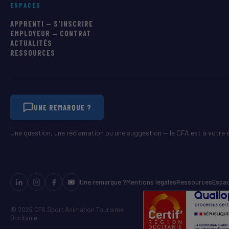
ESPACES
APPRENTI — S'INSCRIRE
EMPLOYEUR — CONTRAT
ACTUALITÉS
RESSOURCES
UNE REMARQUE ?
Une question, une réclamation ou une suggestion — le CFA est à votre 
Une remarque ?
Mentions légales
Ressources
Espa
© 2026 CFA Sport Animation Tourisme
Occitanie