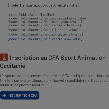
[node:field_ufa_coordos:0:entity:title]
[node:field_ufa:entity:title]
[node:field_ufa:entity:field_centre_adresse:value]
[node:field_ufa:entity:field_code_postal:value]
[node:field_ufa:entity:field_centre_ville:value]
[node:field_ufa:entity:field_t_l_phone:value]
[node:field_ufa:entity:field_centre_email:value]
[node:field_ufa:entity:field_centre_www:value]
2
Inscription au CFA Sport Animation
Occitanie
L’apprenti doit également s’inscrire au CFA en cliquant sur le bouto
Une fois sur le site, cliquez sur « Nouvelle candidature ». Il vous fa
munir d’une photo d’identité.
INSCRIPTION CFA