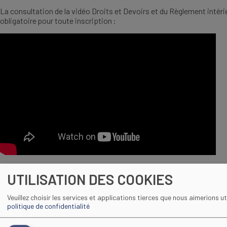
La consultation de la vidéo Droits et Devoirs et du Règlement intéri
obligatoire pour toute inscription :
Regarder la vidéo
UTILISATION DES COOKIES
Veuillez choisir les services et applications tierces que nous aimerions uti
Consulter le réglement intérieur du CFA :
politique de confidentialité
Règlement Intérieur applicable aux apprentis
DOCUMENT