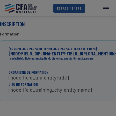
Aller
au
ESPACE MEMBRE
contenu
principal
INSCRIPTION
Formation
:
[NODE:FIELD_DIPLOMA:ENTITY:FIELD_DIPLOMA_TITLE:ENTITY:NAME]
[NODE:FIELD_DIPLOMA:ENTITY:FIELD_DIPLOMA_MENTION:
[node:field_diploma:entity:field_diploma_speciality:entity:name]
ORGANISME DE FORMATION
[node:field_ufa:entity:title]
LIEU DE FORMATION
[node:field_training_city:entity:name]