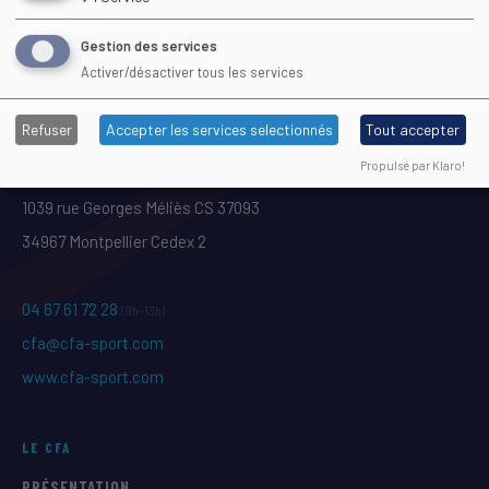
INDICATEURS DE LA FORMATION
Gestion des services
Activer/désactiver tous les services
Refuser
Accepter les services selectionnés
Tout accepter
Propulsé par Klaro!
Maison Régionale des Sports
1039 rue Georges Méliès CS 37093
34967 Montpellier Cedex 2
04 67 61 72 28
(9h–13h)
cfa@cfa-sport.com
www.cfa-sport.com
LE CFA
PRÉSENTATION