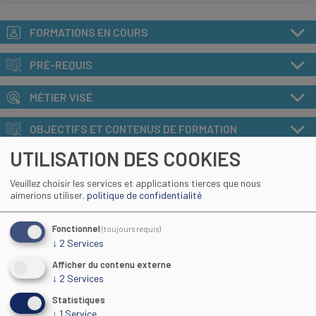
FORMATIONS EN COURS
PRÉ-REQUIS
MÉTIER VISÉ
OBJECTIFS ET CONTENUS DE FORMATION
UTILISATION DES COOKIES
MÉTHODE DE CERTIFICATION
Veuillez choisir les services et applications tierces que nous
SUITE ET DÉBOUCHÉS
aimerions utiliser.
politique de confidentialité
ACCESSIBILITE HANDICAP
Fonctionnel
(toujours requis)
↓
2
Services
TARIF
Afficher du contenu externe
↓
2
Services
INDICATEURS GÉNÉRAUX CFA
Statistiques
↓
1
Service