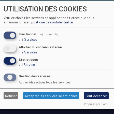
UTILISATION DES COOKIES
INDICATEURS GÉNÉRAUX CFA
Veuillez choisir les services et applications tierces que nous
INDICATEURS DE LA FORMATION
aimerions utiliser.
politique de confidentialité
Fonctionnel
(toujours requis)
↓
2
Services
Afficher du contenu externe
↓
2
Services
Maison Régionale des Sports
Statistiques
↓
1
Service
1039 rue Georges Méliès CS 37093
34967 Montpellier Cedex 2
Gestion des services
Activer/désactiver tous les services
04 67 61 72 28
(9h–13h)
Refuser
Accepter les services selectionnés
Tout accepter
cfa@cfa-sport.com
Propulsé par Klaro!
www.cfa-sport.com