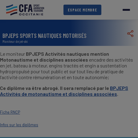
Aller
au
ESPACE MEMBRE
contenu
principal
BPJEPS SPORTS NAUTIQUES MOTORISÉS
Moniteur de jet-ski
Le moniteur
BPJEPS Activités nautiques mention
Motonautisme et disciplines associées
encadre des activités
en jet, bateau à moteur, engins tractés et engin a sustentation
hydropropulsé pour tout public et sur tout lieu de pratique de
l’activité contre rémunération et en toute autonomie;
Ce diplôme va être abrogé. Il sera remplacé par le
BPJEPS
Activités de motonautisme et disciplines associées
.
Fiche RNCP
Infos sur les diplômes