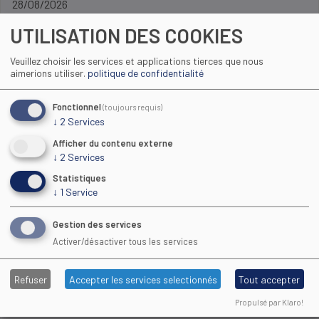
28/08/2026
UTILISATION DES COOKIES
PLUS D'INFOS
Veuillez choisir les services et applications tierces que nous
aimerions utiliser.
politique de confidentialité
Fonctionnel
(toujours requis)
↓
2
Services
Afficher du contenu externe
↓
2
Services
PROPOSÉ PAR
FormaSport
Statistiques
VILLE DE FORMATION
↓
1
Service
Carcassonne (11)
DATE DÉBUT
Gestion des services
24/09/2026
Activer/désactiver tous les services
DURÉE DE LA FORMATION
12 mois
Refuser
Accepter les services selectionnés
Tout accepter
FIN DES INSCRIPTIONS
31/08/2026
Propulsé par Klaro!