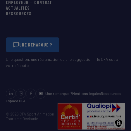
EMPLOYEUR — CONTRAT
ACTUALITÉS
RESSOURCES
UNE REMARQUE ?
Une question, une réclamation ou une suggestion — le CFA est à
votre écoute.
Une remarque ?
Mentions légales
Ressources
Espace UFA
© 2026 CFA Sport Animation
Tourisme Occitanie