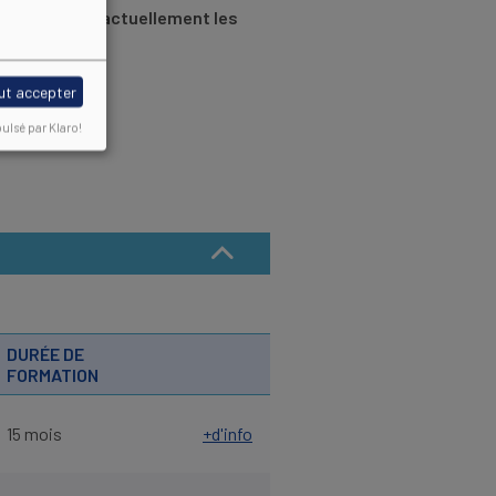
qui proposent actuellement les
ut accepter
ulsé par Klaro!
DURÉE DE
FORMATION
E
ISSANT
15 mois
+d'info