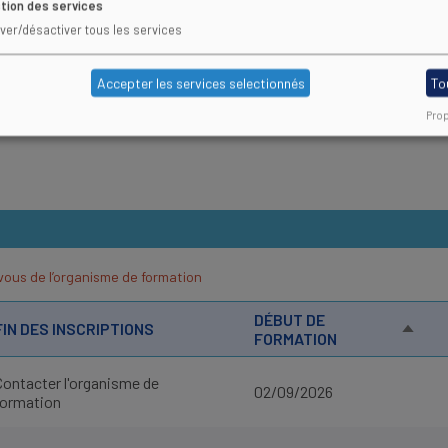
tion des services
cette page. En attendant, retrouvez les Centres de Formation 
iver/désactiver tous les services
Accepter les services selectionnés
To
Prop
vous de l’organisme de formation
DÉBUT DE
FIN DES INSCRIPTIONS
TRIER
FORMATION
PAR
ORDR
Contacter l'organisme de
DÉCRO
02/09/2026
formation