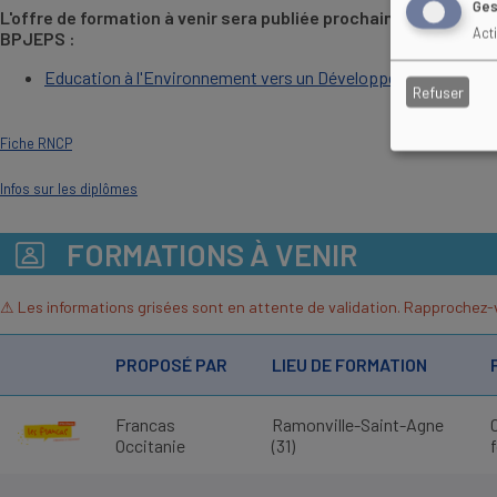
Ges
L'offre de formation à venir sera publiée prochainement sur 
Act
BPJEPS :
Education à l'Environnement vers un Développement Durable
Refuser
Fiche RNCP
Infos sur les diplômes
FORMATIONS À VENIR
⚠ Les informations grisées sont en attente de validation. Rapprochez-
PROPOSÉ PAR
LIEU DE FORMATION
Francas
Ramonville-Saint-Agne
Occitanie
(31)