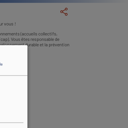
ur vous !
onnements (accueils collectifs,
icap). Vous êtes responsable de
développement durable et la prévention
de