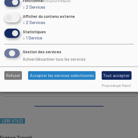
Fonctionnel
(toujours requis)
↓
2
Services
Afficher du contenu externe
↓
2
Services
Statistiques
↓
1
Service
Gestion des services
Activer/désactiver tous les services
Retrouvez des conseils pour préparer au mieux votre
recherche d'emploi et votre insertion professionnelle.
Refuser
Accepter les services selectionnés
Tout accepter
En savoir plus
Propulsé par Klaro!
LIENS UTILES
France Travail