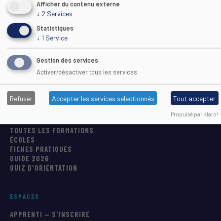
Afficher du contenu externe
↓
2
Services
Statistiques
LE CFA
↓
1
Service
PRÉSENTATION
LABELS QUALITÉ
Gestion des services
VIE DU CFA
Activer/désactiver tous les services
CONTACTS
UNE REMARQUE ?
Refuser
Accepter les services selectionnés
Tout accepter
SE FORMER
Propulsé par Klaro!
TOUTES LES FORMATIONS
ÉCOLES
FICHES PRATIQUES
GUIDE 2026
QUIZ D'ORIENTATION
ESPACES
APPRENTI — S'INSCRIRE