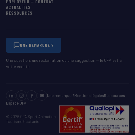
EMPLOYEUR — CONTRAT
ACTUALITÉS
RESSOURCES
UNE REMARQUE ?
Une question, une réclamation ou une suggestion — le CFA est à
votre écoute.
Une remarque ?
Mentions légales
Ressources
Espace UFA
© 2026 CFA Sport Animation
Tourisme Occitanie