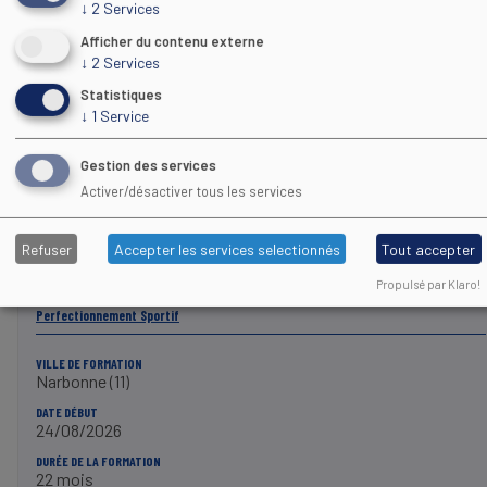
↓
2
Services
DATE DÉBUT
14/09/2026
Afficher du contenu externe
↓
2
Services
DURÉE DE LA FORMATION
10 mois
Statistiques
FIN DES INSCRIPTIONS
↓
1
Service
Contacter l'organisme de formation
Gestion des services
Activer/désactiver tous les services
PLUS D'INFOS
Refuser
Accepter les services selectionnés
Tout accepter
DEJEPS
Propulsé par Klaro!
RUGBY À XV
Perfectionnement Sportif
VILLE DE FORMATION
Narbonne (11)
DATE DÉBUT
24/08/2026
DURÉE DE LA FORMATION
22 mois