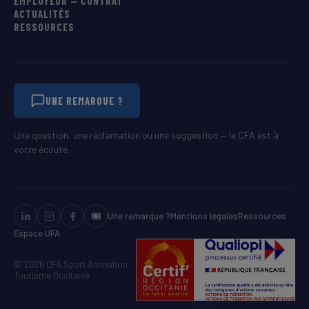
EMPLOYEUR — CONTRAT
ACTUALITÉS
RESSOURCES
UNE REMARQUE ?
Une question, une réclamation ou une suggestion — le CFA est à
votre écoute.
Une remarque ?
Mentions légales
Ressources
Espace UFA
© 2026 CFA Sport Animation
Tourisme Occitanie