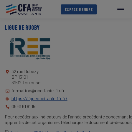
Aller
au
ESPACE MEMBRE
contenu
principal
LIGUE DE RUGBY
32 rue Dubezy
BP 15101
31512 Toulouse
formation@occitanie-ffr.fr
https://ligueoccitanie.ffr.fr/
05 61 61 81 15
Pour accéder aux indicateurs de l'année précédente concernant l
apprentis de cet organisme, téléchargez le document ci-dessous